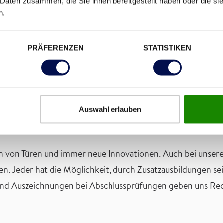
 Daten zusammen, die Sie ihnen bereitgestellt haben oder die s
chler, Tischlerei-, Elektro- und Metalltechniker ermöglich
n.
inführung in die jeweiligen Berufsgruppen. Hier nehmen sic
iche und die damit verbundenen Anforderungen bis ins Deta
PRÄFERENZEN
STATISTIKEN
hrlingen neben dem Ausbildner zusätzlich eine Ausbildnerin
tiviert, den Schritt in einen handwerklichen, technische
dner laufend weiter, um am neusten Stand zu bleiben. Davon 
Auswahl erlauben
 von Türen und immer neue Innovationen. Auch bei unseren
n. Jeder hat die Möglichkeit, durch Zusatzausbildungen sei
und Auszeichnungen bei Abschlussprüfungen geben uns Rec