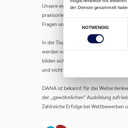
möglicherweise mit weiteren
Unsere eigenen Lehrwerkstätten für Tis
der Dienste gesammelt habe
praxisorientierte Schritt-für-Schritt-E
Einwilligungsauswahl
Fragen und erklären die einzelnen Bere
NOTWENDIG
In der Tischler-Werkstätte steht den Le
werden vor allem auch junge Mädchen mo
bilden sich auch unsere Lehrlingsausbil
und nicht zuletzt unsere Kunden.
DANA ist bekannt für das Weiterdenken
der „gewöhnlichen“ Ausbildung zufriede
Zahlreiche Erfolge bei Wettbewerben 