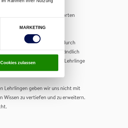
ie im Rahmen Ihrer Nutzung
en höchstes Niveau und eine
h die Ausbildner Zeit, beantworten
il.
MARKETING
 mit Rat und Tat zur Seite. Dadurch
n Beruf zu wagen. Selbstverständlich
profitieren sie selbst, unsere Lehrlinge
Cookies zulassen
 Lehrlingen geben wir uns nicht mit
n Wissen zu vertiefen und zu erweitern.
ht.