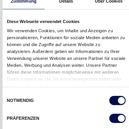
Zustimmung
Details
Über Cookies
und Bedürfnisse unserer Kunden kennen. Nur so
gelingt es uns, außergewöhnliche Produkte zu
Diese Webseite verwendet Cookies
entwickeln, die das Leben unserer Kunden
nachhaltig beeinflussen und auch zukünftige
Wir verwenden Cookies, um Inhalte und Anzeigen zu
Erwartungen übertreffen.
personalisieren, Funktionen für soziale Medien anbieten zu
können und die Zugriffe auf unsere Website zu
analysieren. Außerdem geben wir Informationen zu Ihrer
Verwendung unserer Website an unsere Partner für soziale
EINHALTUNG UNSERER VERSPRECHEN
Medien, Werbung und Analysen weiter. Unsere Partner
führen diese Informationen möglicherweise mit weiteren
Wir halten unser Wort. Denn Verlässlichkeit ist ein
Daten zusammen, die Sie ihnen bereitgestellt haben oder
die sie im Rahmen Ihrer Nutzung der Dienste gesammelt
wesentlicher Bestandteil unserer Produkte und
haben.
der Beziehung zu unseren Kunden. Sie treibt uns
Einwilligungsauswahl
NOTWENDIG
an, jede Zusage bewusst zu treffen.
PRÄFERENZEN
STETIGE VERBESSERUNG