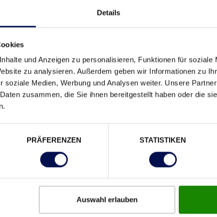
Details
Cookies
ehrlingsausbildner der Tischlerei sprechen
, um dich genaue
nhalte und Anzeigen zu personalisieren, Funktionen für soziale
Website zu analysieren. Außerdem geben wir Informationen zu I
eilung HR
, ist gerne für dich da.
r soziale Medien, Werbung und Analysen weiter. Unsere Partner
 Daten zusammen, die Sie ihnen bereitgestellt haben oder die s
n.
 gleich hier deine Fragen oder Bewerbungsunterlagen durc
PRÄFERENZEN
STATISTIKEN
SILVIA ROTTER, TALENT ACQUISITION BUSINESS PARTNER
Auswahl erlauben