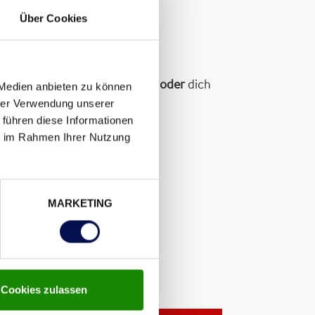
Über Cookies
r zu informieren,
schnuppern oder
dich
 Medien anbieten zu können
hrer Verwendung unserer
 führen diese Informationen
ie im Rahmen Ihrer Nutzung
h und lass uns reden!”
MARKETING
Cookies zulassen