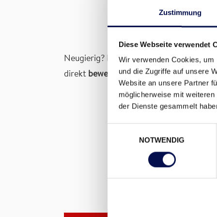
Zustimmung
Diese Webseite verwendet 
Neugierig? Du möchtest gerne
mit dem L
Wir verwenden Cookies, um I
und die Zugriffe auf unsere 
direkt
bewerben
?
Frau Silvia Rotter, Abt
Website an unsere Partner fü
möglicherweise mit weiteren
der Dienste gesammelt habe
“Schick mir am besten
Einwilligungsauswahl
NOTWENDIG