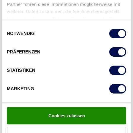
Partner führen diese Informationen möglicherweise mit
SOZIALE VERANTWORTUNG
weiteren Daten zusammen, die Sie ihnen bereitgestellt
haben oder die sie im Rahmen Ihrer Nutzung der Dienste
AUF. ZU. Verantwortungsvollem Handeln
gesammelt haben.
Einwilligungsauswahl
NOTWENDIG
PRÄFERENZEN
STATISTIKEN
MARKETING
Cookies zulassen
QUALITÄT AUS ÖSTERREICH