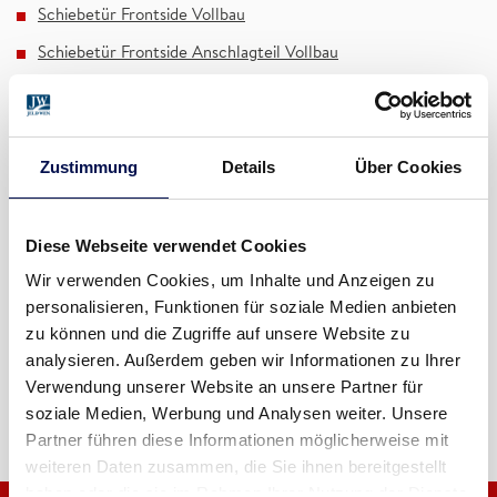
Schiebetür Frontside Vollbau
Schiebetür Frontside Anschlagteil Vollbau
Schiebetür Frontside Glastür
Schiebetür Frontega Vollbau
Zustimmung
Details
Über Cookies
Schiebetür Frontega Anschlagteil Vollbau
Schiebetür Frontega Glastür
VB-Light Soft Schiebetürbeschlag
Diese Webseite verwendet Cookies
Wir verwenden Cookies, um Inhalte und Anzeigen zu
personalisieren, Funktionen für soziale Medien anbieten
zu können und die Zugriffe auf unsere Website zu
analysieren. Außerdem geben wir Informationen zu Ihrer
Verwendung unserer Website an unsere Partner für
soziale Medien, Werbung und Analysen weiter. Unsere
Partner führen diese Informationen möglicherweise mit
weiteren Daten zusammen, die Sie ihnen bereitgestellt
haben oder die sie im Rahmen Ihrer Nutzung der Dienste