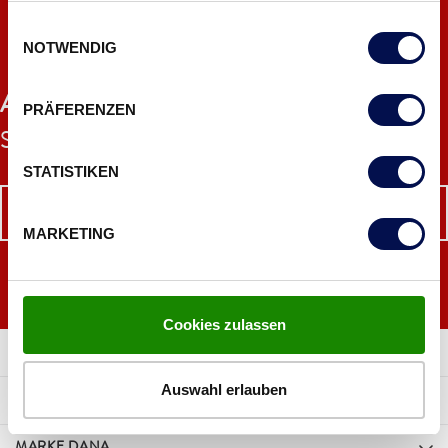
gesammelt haben.
Einwilligungsauswahl
NOTWENDIG
DANA SCHAURÄUME
AUF. ZU.
Ihrem Türenerlebnis im DANA
PRÄFERENZEN
Schauraum!
STATISTIKEN
HIER TERMIN VEREINBAREN
MARKETING
Cookies zulassen
Auswahl erlauben
ENTDECKE DANA TÜREN