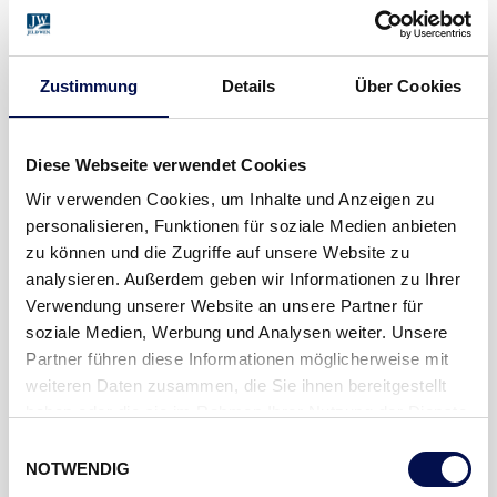
Zustimmung
Details
Über Cookies
MARTIN URAY | DANA PRODUKTMANAGER
Diese Webseite verwendet Cookies
FAKTEN
Wir verwenden Cookies, um Inhalte und Anzeigen zu
personalisieren, Funktionen für soziale Medien anbieten
zu können und die Zugriffe auf unsere Website zu
INNENTÜREN
STRUKTURA
analysieren. Außerdem geben wir Informationen zu Ihrer
Verwendung unserer Website an unsere Partner für
OBERFLÄCHE
Raffeiche Crack
soziale Medien, Werbung und Analysen weiter. Unsere
DRÜCKER/BESCHLAG
Planofix Trondheim
Partner führen diese Informationen möglicherweise mit
weiteren Daten zusammen, die Sie ihnen bereitgestellt
MEIN DANA PLUS
Glasausschnitte
haben oder die sie im Rahmen Ihrer Nutzung der Dienste
gesammelt haben.
Einwilligungsauswahl
NOTWENDIG