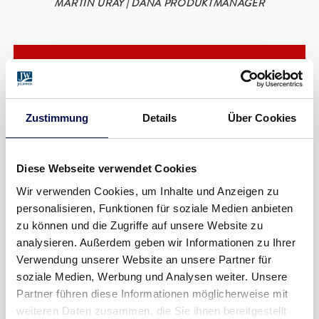
MARTIN URAY | DANA PRODUKTMANAGER
FAKTEN
INNENTÜR
EUROBA
Zustimmung
Details
Über Cookies
OBERFLÄCHE
Dekor Cuba Libre
Diese Webseite verwendet Cookies
Wir verwenden Cookies, um Inhalte und Anzeigen zu
personalisieren, Funktionen für soziale Medien anbieten
DOMINANT Funktionstür
INNENTÜREN
zu können und die Zugriffe auf unsere Website zu
analysieren. Außerdem geben wir Informationen zu Ihrer
OBERFLÄCHE
Dekor Cuba Libre
Verwendung unserer Website an unsere Partner für
soziale Medien, Werbung und Analysen weiter. Unsere
Partner führen diese Informationen möglicherweise mit
weiteren Daten zusammen, die Sie ihnen bereitgestellt