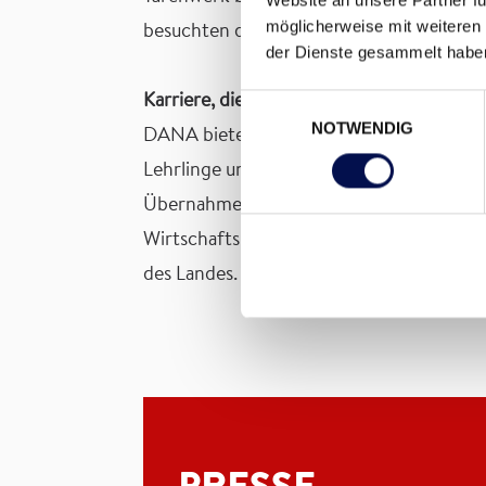
möglicherweise mit weiteren
besuchten die Lehrlinge ihre Abteilungen
der Dienste gesammelt habe
Karriere, die Türen öffnet​
Einwilligungsauswahl
NOTWENDIG
DANA bietet spannende Lehrberufe, umfa
Lehrlinge unterstützt Österreichs beliebt
Übernahme der Internatskosten für die 
Wirtschaftskammer Österreich wiederholt
des Landes. Der heimische Türenexperte b