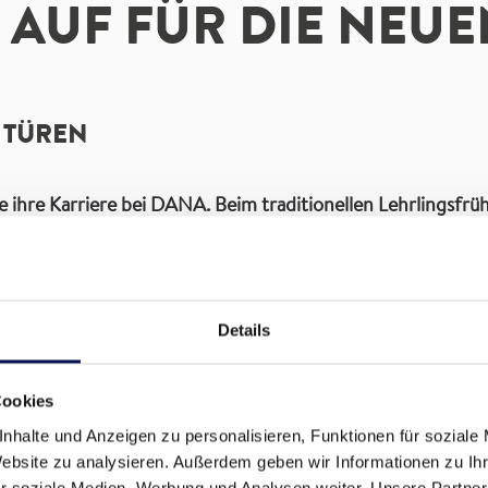
 AUF FÜR DIE NEUE
 TÜREN
 ihre Karriere bei DANA. Beim traditionellen Lehrlingsfrüh
 Spital am Pyhrn kennen.​
ukunft von DANA, wir bilden unsere Facharbeiter selbst a
Details
 freue mich sehr, dass wir wieder talentierte, junge Mens
Lep. Die fünf Nachwuchskräfte lernen in den Bereichen Tis
Cookies
Facharbeitern steigt: Die Mehrheit der neuen DANA Lehrli
nhalte und Anzeigen zu personalisieren, Funktionen für soziale
hört bei DANA traditionell das Lehrlingsfrühstück: Die Leh
Website zu analysieren. Außerdem geben wir Informationen zu I
leginnen und Kollegen kennen. Nach einer Führung durch 
r soziale Medien, Werbung und Analysen weiter. Unsere Partner