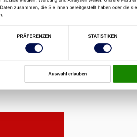
 Daten zusammen, die Sie ihnen bereitgestellt haben oder die s
.
n.
PRÄFERENZEN
STATISTIKEN
ngreiche Zusatzausbildungen und zahlreiche Aufstiegsmög
ester Türenhersteller mit sinnvollen Förderungen, wie Fahr
Berufsschule und Prämien für außerordentliche Leistunge
 als vorbildlicher Lehrbetrieb ausgezeichnet und gehört 
Auswahl erlauben
ietet Lehrstellen für sechs Berufe:
/warum-dana/karriere/