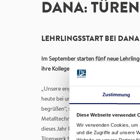
DANA: TÜREN
LEHRLINGSSTART BEI DANA
Im September starten fünf neue Lehrlinge
ihre Kollegen und das DANA Türenwerk in
„Unsere engagierten Lehrlinge sind die Z
Zustimmung
heute bei uns Führungsverantwortung. Ich
begrüßen“, sagt DANA Werksleiter Gerald 
Diese Webseite verwendet 
Metalltechnik. Der Frauenanteil bei den 
Wir verwenden Cookies, um I
dieses Jahr Frauen. Zum Lehrlingsstart ge
und die Zugriffe auf unsere 
Türenwerk bewirtet und lernten ihre Kol
Website an unsere Partner fü