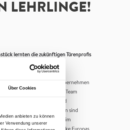
N LEHRLINGE!
stück lernten die zukünftigen Türenprofis
us. Viele ehemalige Lehrlinge übernehmen
Über Cookies
chen aus der Region bei uns im Team
chlerei, Tischlereitechnik und
nge in den technischen Berufen sind
 Medien anbieten zu können
rlinge und ihre Eltern wurden im
hrer Verwendung unserer
eines der modernsten Türenwerke Europas
 führen diese Informationen