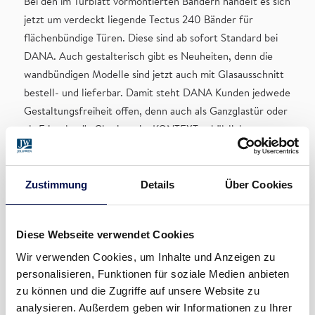
Bei den im Türblatt vormontierten Bändern handelt es sich
jetzt um verdeckt liegende Tectus 240 Bänder für
flächenbündige Türen. Diese sind ab sofort Standard bei
DANA. Auch gestalterisch gibt es Neuheiten, denn die
wandbündigen Modelle sind jetzt auch mit Glasausschnitt
bestell- und lieferbar. Damit steht DANA Kunden jedwede
Gestaltungsfreiheit offen, denn auch als Ganzglastür oder
als Friesglastür Charisma ist KONTEXT erhältlich.
Technische Details
Zustimmung
Details
Über Cookies
Türblattdicke 45 mm
Neues Alu-Profil in Alu EV1 eloxiert oder weiß
Diese Webseite verwendet Cookies
ähnlich RAL9016 gepulvert, Hohlkammerdichtung
Wir verwenden Cookies, um Inhalte und Anzeigen zu
in Grau oder Schwarz
personalisieren, Funktionen für soziale Medien anbieten
Glasausschnitte mit bündigen Glasleisten GLKP
zu können und die Zugriffe auf unsere Website zu
möglich
analysieren. Außerdem geben wir Informationen zu Ihrer