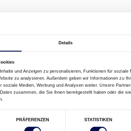
K FÜR STOSSGRIFFE.
Details
neu bei DANA mit innovativer Sperrfunktion zu finden: St
Cookies
ltefunktion durch die neue Magnettechnologie von DANA.
nhalte und Anzeigen zu personalisieren, Funktionen für soziale
Website zu analysieren. Außerdem geben wir Informationen zu I
TECHNIK?
r soziale Medien, Werbung und Analysen weiter. Unsere Partner
 Daten zusammen, die Sie ihnen bereitgestellt haben oder die s
isch zugehalten
n.
riff Nizza kann bei
ngesetzt werden
PRÄFERENZEN
STATISTIKEN