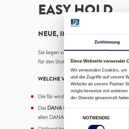
EASY HOLD
NEUE, INNOVATIVE TECHNI
Zustimmung
Sie liegen voll im Trend und sind jetzt 
Diese Webseite verwendet 
für den Stoßgriff Nizza mit dessen Zuha
Wir verwenden Cookies, um I
und die Zugriffe auf unsere 
WELCHE VORTEILE BRINGT DIESE 
Website an unsere Partner fü
möglicherweise mit weiteren
Die Tür wird dank Magnettechnik
automat
der Dienste gesammelt habe
Das
DANA EASY HOLD System
mit Stoßg
Einwilligungsauswahl
allen DANA
Vollbaudrehtürelementen
ei
NOTWENDIG