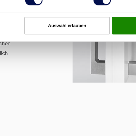
n über dezenten
riegelung sind direkt
Auswahl erlauben
ächen
lich