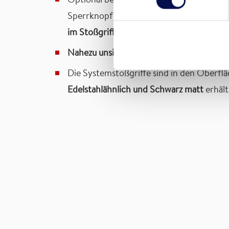
Optional besonders komfortables Sperre
Sperrknopf: Sperrmöglichkeit und Notent
im Stoßgriff Nizza integriert
Nahezu unsichtbarer
Mechanismus
Die Systemstoßgriffe sind in den Oberfl
Edelstahlähnlich und Schwarz matt
erhält