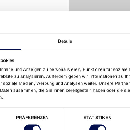
derhände
istisch schöne Optik
Details
berfläche – für ein
Cookies
BITTE AKZEPTIEREN SI
V
nhalte und Anzeigen zu personalisieren, Funktionen für soziale
NAmotion
(ausgenommen
Website zu analysieren. Außerdem geben wir Informationen zu I
r soziale Medien, Werbung und Analysen weiter. Unsere Partner
 Daten zusammen, die Sie ihnen bereitgestellt haben oder die s
n.
PRÄFERENZEN
STATISTIKEN