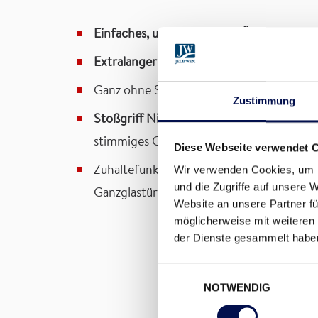
Einfaches, unkompliziertes Öffnen
Extralanger Stoßgriff
, ideal auch
für Kin
Ganz ohne Schloss für eine besonders
pur
Zustimmung
Stoßgriff Nizza
mit Inlay passend zur Türo
stimmiges Gesamtbild
Diese Webseite verwendet 
Wir verwenden Cookies, um I
Zuhaltefunktion mit
smartClose
oder
DA
und die Zugriffe auf unsere 
Ganzglastür)
Website an unsere Partner fü
möglicherweise mit weiteren
der Dienste gesammelt habe
Einwilligungsauswahl
NOTWENDIG