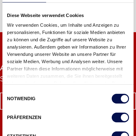
Diese Webseite verwendet Cookies
Wir verwenden Cookies, um Inhalte und Anzeigen zu
personalisieren, Funktionen für soziale Medien anbieten
zu können und die Zugriffe auf unsere Website zu
analysieren. Außerdem geben wir Informationen zu Ihrer
Verwendung unserer Website an unsere Partner für
DANA SCHAURÄUME
soziale Medien, Werbung und Analysen weiter. Unsere
AUF. ZU.
Ihrem Türenerlebnis im DANA
Partner führen diese Informationen möglicherweise mit
weiteren Daten zusammen, die Sie ihnen bereitgestellt
Schauraum!
haben oder die sie im Rahmen Ihrer Nutzung der Dienste
gesammelt haben.
Einwilligungsauswahl
NOTWENDIG
HIER TERMIN VEREINBAREN
PRÄFERENZEN