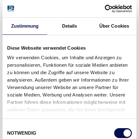
FAKTEN
EXTERN mit zwei
AUSSENTÜR
Zustimmung
Details
Über Cookies
flächenbündigen Seitenteilen
Graphitgrau außen
Diese Webseite verwendet Cookies
Weiß innen
OBERFLÄCHE
Seitenteile Floatglas (bauseits
Wir verwenden Cookies, um Inhalte und Anzeigen zu
mit Folie bearbeitet)
personalisieren, Funktionen für soziale Medien anbieten
zu können und die Zugriffe auf unsere Website zu
Beschlagspaket AT1 mit
DRÜCKER/BESCHLAG
analysieren. Außerdem geben wir Informationen zu Ihrer
Stangengriff
Verwendung unserer Website an unsere Partner für
soziale Medien, Werbung und Analysen weiter. Unsere
Widerstandsklasse 2 (WK2)
MEIN DANA PLUS
Partner führen diese Informationen möglicherweise mit
mehr Helligkeit im Vorraum
weiteren Daten zusammen, die Sie ihnen bereitgestellt
haben oder die sie im Rahmen Ihrer Nutzung der Dienste
gesammelt haben.
Einwilligungsauswahl
AUSSENTÜR
ZENSUR
NOTWENDIG