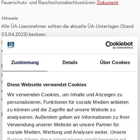
Feuerschutz- und Rauchschutzabschlusstüren:
Dokument
Hinweis:
Alle ÜA-Lizenznehmer sollten die aktuelle ÜA-Unterlagen (Stand
03.04.2023) besitzen.
(Einen entsprechenden Aktualisierungshinweis für ecom Benutzer
sollten Sie per Mail in der KW 25/26 erhalten haben.)
Zustimmung
Details
Über Cookies
Eventuelle Aktualisierungen sind über den DANA ecom-Zugang
abrufbar.
Sollten Ihnen noch keine Zugangsdaten vorliegen, bitte um
Diese Webseite verwendet Cookies
entsprechende Rückmeldung
Wir verwenden Cookies, um Inhalte und Anzeigen zu
unter
BZach@jeldwen.com
personalisieren, Funktionen für soziale Medien anbieten
zu können und die Zugriffe auf unsere Website zu
Ecom Aufruf:
http://ecom.dana.at/
analysieren. Außerdem geben wir Informationen zu Ihrer
Verwendung unserer Website an unsere Partner für
soziale Medien, Werbung und Analysen weiter. Unsere
Partner führen diese Informationen möglicherweise mit