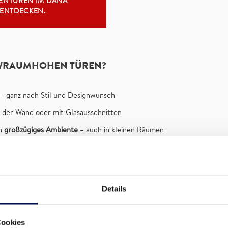
ENTÜREN IM DANA
 ENTDECKEN.
EN/RAUMHOHEN TÜREN?
 – ganz nach Stil und Designwunsch
it der Wand oder mit Glasausschnitten
ln
großzügiges Ambiente
– auch in kleinen Räumen
 noch bessere Stabilität
EN TÜREN IM BESONDEREN ZU BEACHTEN?
Details
sie
bereits in der Planung berücksichtigen
. Die Ausnehmun
Cookies