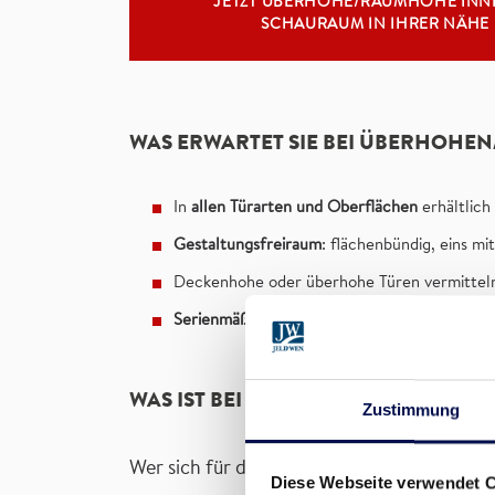
JETZT ÜBERHOHE/RAUMHOHE INN
SCHAURAUM IN IHRER NÄHE
WAS ERWARTET SIE BEI ÜBERHOH
In
allen Türarten und Oberflächen
erhältlich
Gestaltungsfreiraum
: flächenbündig, eins m
Deckenhohe oder überhohe Türen vermitte
Serienmäßig 4-seitiger Massivholzrahmen
für
WAS IST BEI RAUMHOHEN/ÜBERHOH
Zustimmung
Wer sich für diese Türen entscheidet, sollte 
Diese Webseite verwendet 